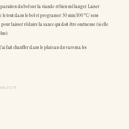
réparation du bol sur la viande et bien mélanger. Laiser
e le tout dans le bol et programer 30 min/100°C/ sens
pour laisser réduire la sauce qui doit être onctueuse (si elle
lus).
j'ai fait chauffer dans le plateau du varoma les
PUBLICITÉ