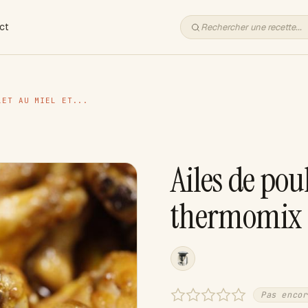
ct
LET AU MIEL ET...
Ailes de pou
thermomix
Pas encor