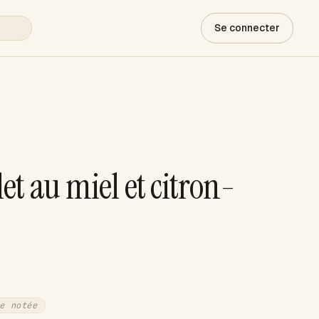
Se connecter
let au miel et citron-
e notée