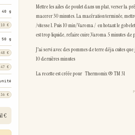
Mettre les ailes de poulet dans un plat, verser la p
40 g
macerer 30 minutes. La macération terminée, mettr
/vitesse 1. Puis 10 min/Varoma / en hotant le gobelet 
,10 €
est trop liquide, refaire cuire ,Varoma 5 minutes de p
50 g
J'ai servi avec des pommes de terre déja cuites que 
,48 €
10 dernières minutes
,47 €
La recette est créée pour Thermomix ® TM 31
unité
,36 €
41 €