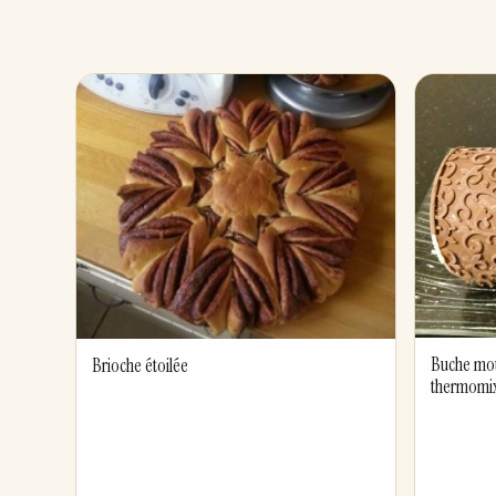
Buche mou
Brioche étoilée
thermomi