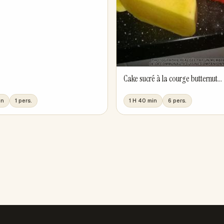
Cake sucré à la courge butternut...
in
1 pers.
1 H 40 min
6 pers.