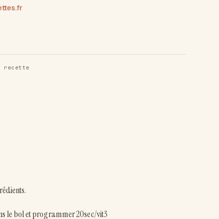
tes.fr
 recette
rédients.
dans le bol et programmer 20sec/vit3