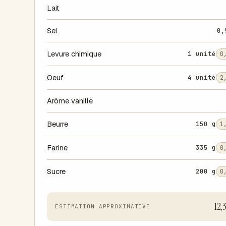
Lait
Sel
0,
Levure chimique
1 unité
0
Oeuf
4 unité
2
Arôme vanille
Beurre
150 g
1
Farine
335 g
0
Sucre
200 g
0
12,
ESTIMATION APPROXIMATIVE