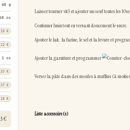
60 g
Laisser tourner vit3 et ajouter un oeuf toutes les 10se
50 cc
Continuer 1min tout en versant doucement le sucre.
,10 €
Ajouter le lait, la farine, le sel et la levure et prog
,12 €
Ajouter la garniture et programmer
1 cc
,23 €
Verser la pâte dans des moules à muffins (à moitie
,37 €
,18 €
Liste accessoire(s)
33 €