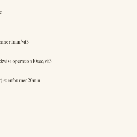
c
rammer 1min/vit3
10sec/vit3
r) et enfourner 20min