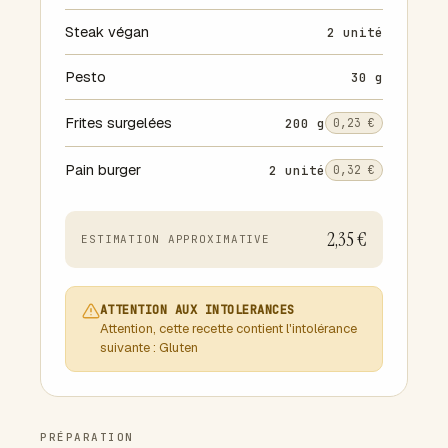
Steak végan
2 unité
Pesto
30 g
Frites surgelées
200 g
0,23 €
Pain burger
2 unité
0,32 €
2,35 €
ESTIMATION APPROXIMATIVE
ATTENTION AUX INTOLERANCES
Attention, cette recette contient l'intolérance
suivante : Gluten
PRÉPARATION