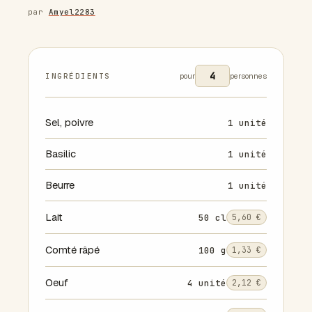
par
Amyel2283
INGRÉDIENTS
pour
personnes
Sel, poivre
1 unité
Basilic
1 unité
Beurre
1 unité
Lait
50 cl
5,60 €
Comté râpé
100 g
1,33 €
Oeuf
4 unité
2,12 €