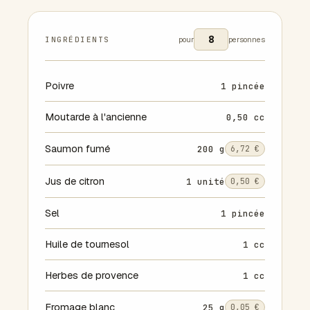
INGRÉDIENTS
pour
personnes
Poivre
1 pincée
Moutarde à l'ancienne
0,50 cc
Saumon fumé
200 g
6,72 €
Jus de citron
1 unité
0,50 €
Sel
1 pincée
Huile de tournesol
1 cc
Herbes de provence
1 cc
Fromage blanc
25 g
0,05 €