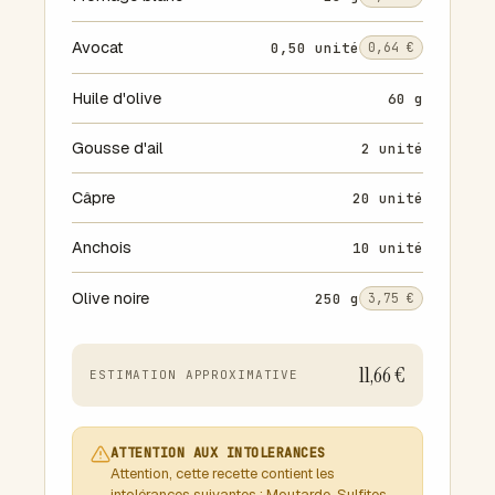
Avocat
0,50 unité
0,64 €
Huile d'olive
60 g
Gousse d'ail
2 unité
Câpre
20 unité
Anchois
10 unité
Olive noire
250 g
3,75 €
11,66 €
ESTIMATION APPROXIMATIVE
ATTENTION AUX INTOLERANCES
Attention, cette recette contient les
intolérances suivantes : Moutarde, Sulfites,