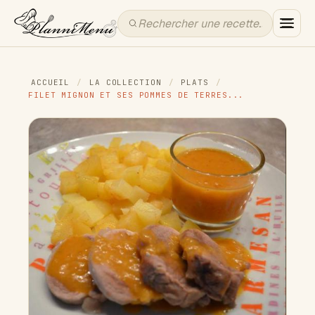
ACCUEIL
/
LA COLLECTION
/
PLATS
/
FILET MIGNON ET SES POMMES DE TERRES...