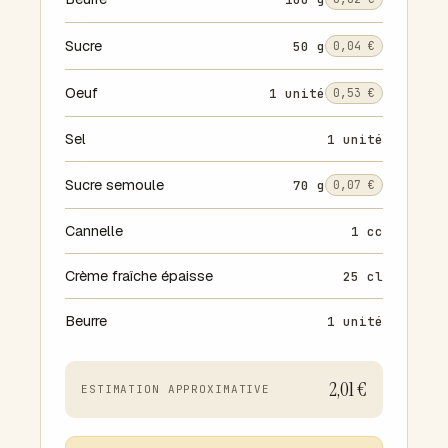
Sucre
50 g
0,04 €
Oeuf
1 unité
0,53 €
Sel
1 unité
Sucre semoule
70 g
0,07 €
Cannelle
1 cc
Crème fraîche épaisse
25 cl
Beurre
1 unité
2,01 €
ESTIMATION APPROXIMATIVE