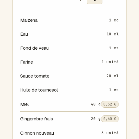
Maizena
1 cc
Eau
10 cl
Fond de veau
1 cs
Farine
1 unité
Sauce tomate
20 cl
Huile de tournesol
1 cs
Miel
40 g
0,32 €
Gingembre frais
20 g
0,60 €
Oignon nouveau
3 unité