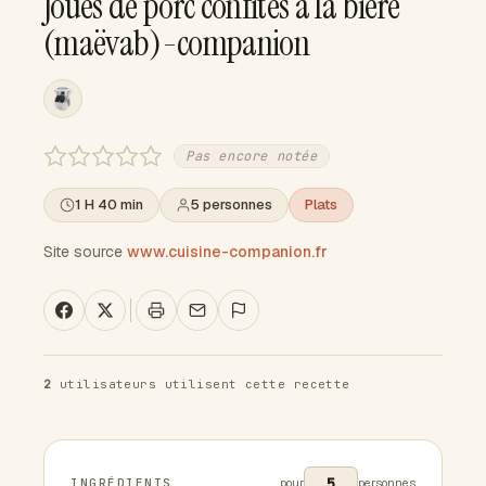
Joues de porc confites à la bière
(maëvab)-companion
Pas encore notée
1 H 40 min
5 personnes
Plats
Site source
www.cuisine-companion.fr
2
utilisateurs utilisent cette recette
INGRÉDIENTS
pour
personnes