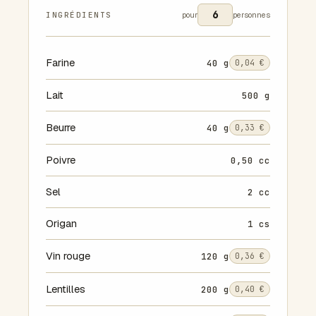
INGRÉDIENTS
pour
personnes
Farine
40 g
0,04 €
Lait
500 g
Beurre
40 g
0,33 €
Poivre
0,50 cc
Sel
2 cc
Origan
1 cs
Vin rouge
120 g
0,36 €
Lentilles
200 g
0,40 €