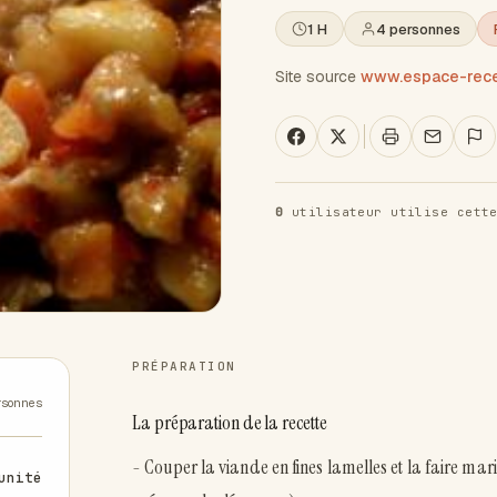
1 H
4 personnes
Site source
www.espace-recet
0
utilisateur utilise cette
PRÉPARATION
rsonnes
La préparation de la recette
- Couper la viande en fines lamelles et la faire marin
unité