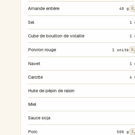
Amande entière
40 g
0
Sel
1 
Cube de bouillon de volaille
1 
Poivron rouge
1 unité
0
Navet
1 
Carotte
4 
Huile de pépin de raisin
Miel
Sauce soja
Porc
500 g
3