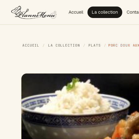
Accueil
La collection
Conta
ACCUEIL
/
LA COLLECTION
/
PLATS
/
PORC DOUX AU