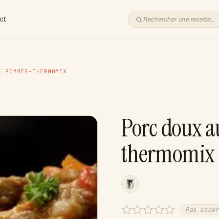
ct
X POMMES-THERMOMIX
Porc doux 
thermomix
Pas encor