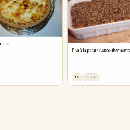
rraine
Flan à la patate douce-thermomi
1 H
6 pers.