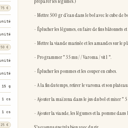
préparer les légumes.)
,75 €
- Mettre 500 gr d'eau dans le bol avec le cube de bou
unité
- Éplucher les légumes, en faire de fins bâtonnets e
unité
- Mettre la viande marinée et les amandes sur le pl
,50 €
- Programmer " 35 mn / / Varoma / vit 1 ".
unité
- Éplucher les pommes et les couper en cubes.
unité
- A la fin du temps, retirer le varoma et son plateau
15 g
- Ajouter la maïzena dans le jus du bol et mixer " 5 sc
1 cs
1 cs
- Ajouter la viande, les légumes et la pomme dans 
,25 €
S'accompagne très bien avec du riz ...