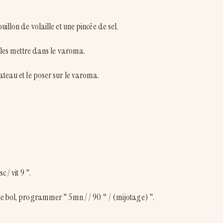
illon de volaille et une pincée de sel.
t les mettre dans le varoma.
ateau et le poser sur le varoma.
.
 / vit 9 ".
le bol, programmer " 5mn / / 90 ° /
(mijotage)
".