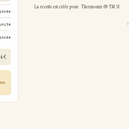
La recette est créée pour Thermomix ® TM 31
incée
unité
incée
24 €
ntes