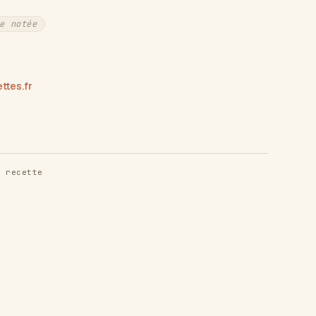
e notée
tes.fr
 recette