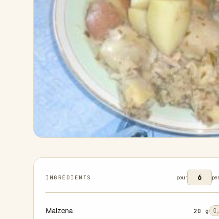
INGRÉDIENTS
pour
pe
Maizena
20 g
0