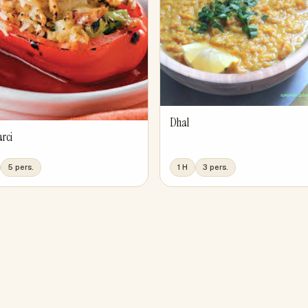
Dhal
arci
5 pers.
1 H
3 pers.