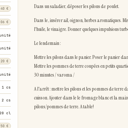
Dans un saladier, déposer les pilons de poulet.
,40 €
Dans le , insérer ail, oignon, herbes aromatiques. Mixe
,06 €
l'huile, le vinaigre. Donner quelques impulsions turbo
unité
Le lendemain :
unité
Mettre les pilons dans le panier. Poser le panier da
,20 €
Mettre les pommes de terre coupées en petits quart
30 minutes / varoma /
unité
1 cs
A l'arrêt : mettre les pilons et les pommes de terre d
cuisson. Ajouter dans le le fromage blanc et la maize
2 cs
pilons/pommes de terre. A table!
20 cl
,50 €