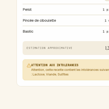
Persil
1 p
Pincée de ciboulette
1 
Basilic
1 p
1,
ESTIMATION APPROXIMATIVE
ATTENTION AUX INTOLERANCES
Attention, cette recette contient les intolérances suiva
: Lactose, Viande, Sulfites