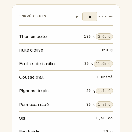
INGRÉDIENTS
pour
personnes
Thon en boite
190 g
2,01 €
Huile d'olive
150 g
Feuilles de basilic
80 g
11,05 €
Gousse d'ail
1 unité
Pignons de pin
30 g
1,31 €
Parmesan râpé
80 g
1,63 €
Sel
0,50 cc
Eau froide
90 g