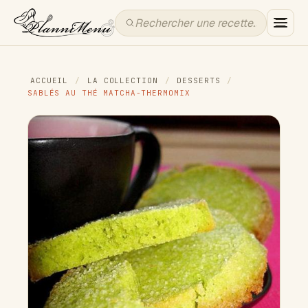
ACCUEIL
/
LA COLLECTION
/
DESSERTS
/
SABLÉS AU THÉ MATCHA-THERMOMIX