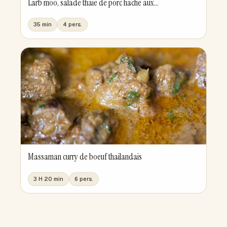
Larb moo, salade thaie de porc hache aux...
35 min
4 pers.
Massaman curry de boeuf thailandais
3 H 20 min
6 pers.