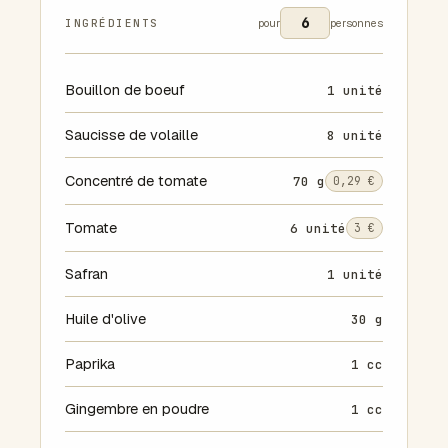
INGRÉDIENTS
pour
personnes
Bouillon de boeuf
1 unité
Saucisse de volaille
8 unité
Concentré de tomate
70 g
0,29 €
Tomate
6 unité
3 €
Safran
1 unité
Huile d'olive
30 g
Paprika
1 cc
Gingembre en poudre
1 cc