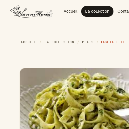
Accueil
La collection
Conta
ACCUEIL
/
LA COLLECTION
/
PLATS
/
TAGLIATELLE 