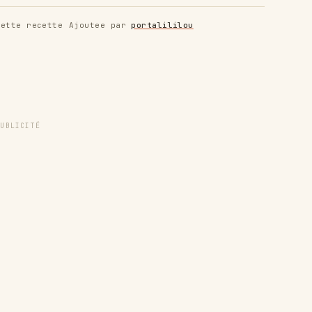
ette recette
Ajoutee par
portalililou
PUBLICITÉ