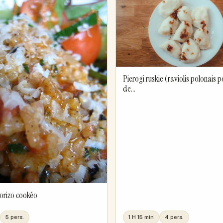
Pierogi ruskie (raviolis polonais
de...
horizo cookéo
5 pers.
1 H 15 min
4 pers.