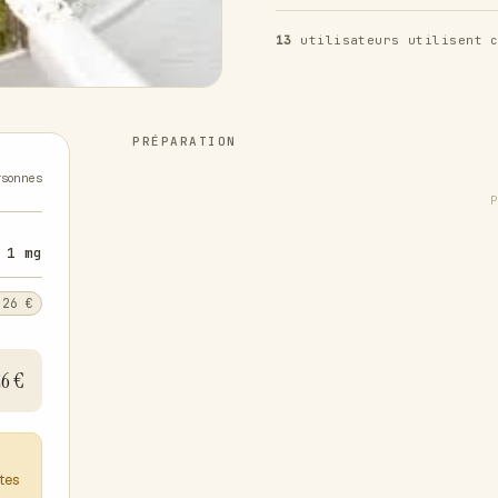
13
utilisateurs utilisent c
PRÉPARATION
rsonnes
1 mg
,26 €
26 €
ntes