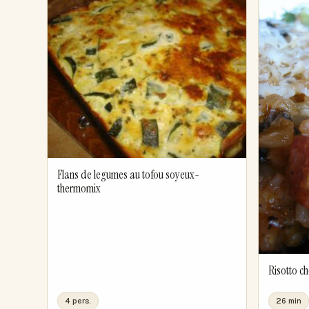
Flans de legumes au tofou soyeux-
thermomix
Risotto c
4 pers.
26 min