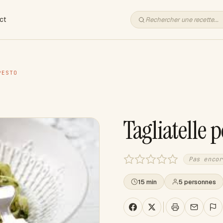
ct
PESTO
Tagliatelle p
Pas encor
15 min
5 personnes