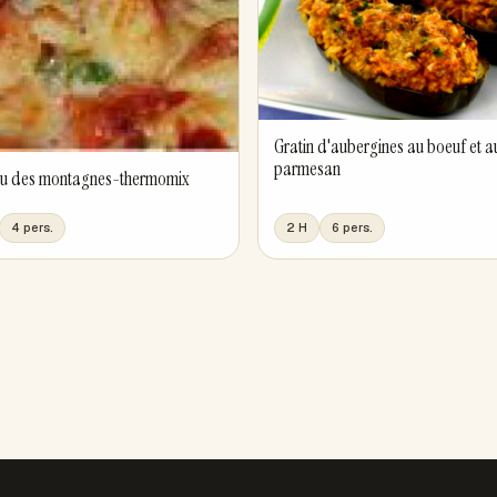
Gratin d'aubergines au boeuf et a
parmesan
du des montagnes-thermomix
4 pers.
2 H
6 pers.