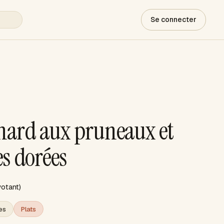
Se connecter
anard aux pruneaux et
s dorées
votant)
es
Plats