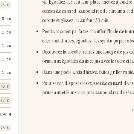
vif. Egouttez-les et à leur place, mettez à fondre
,23 €
cuisses de canard, saupoudrez de curcuma et de 
3 cs
cocotte et glissez-la au four 30 min.
Pendant ce temps, faites chauffer l'huile de to
1 cs
elles sont dorées, égouttez-les syr du papier ab
1 cc
Découvrez la cocotte, retirez une loucge de jus d
1 cc
pruneaux égouttés dans ce jus avec le sucre et la
Dans une poële antiadhésive, faites griller rapi
1 cc
Pour servir, disposez les cuisses de canard dans 
,40 €
pruneaux et leur sauce puis saupoudrez de sés
,97 €
150 g
,26 €