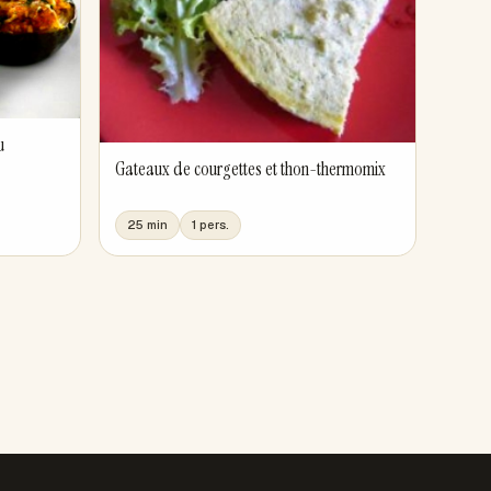
u
Gateaux de courgettes et thon-thermomix
25 min
1 pers.