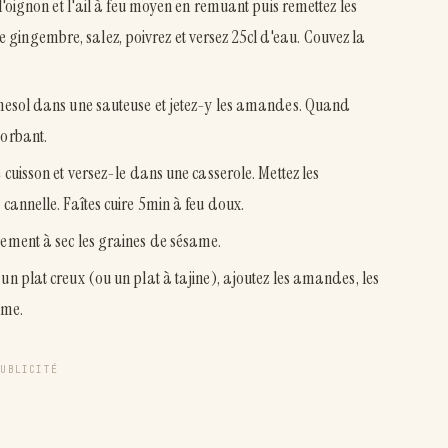
 l'oignon et l'ail à feu moyen en remuant puis remettez les
gingembre, salez, poivrez et versez 25cl d'eau. Couvez la
urnesol dans une sauteuse et jetez-y les amandes. Quand
sorbant.
e cuisson et versez-le dans une casserole. Mettez les
 cannelle. Faîtes cuire 5min à feu doux.
dement à sec les graines de sésame.
un plat creux (ou un plat à tajine), ajoutez les amandes, les
ame.
PUBLICITÉ