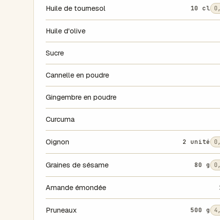
Huile de tournesol
10 cl
0
Huile d'olive
Sucre
Cannelle en poudre
Gingembre en poudre
Curcuma
Oignon
2 unité
0
Graines de sésame
80 g
0
Amande émondée
Pruneaux
500 g
4