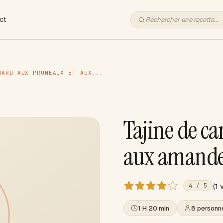
ct
NARD AUX PRUNEAUX ET AUX...
Tajine de c
aux amande
(1 
4 / 5
1 H 20 min
8 personn