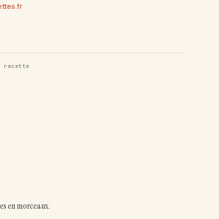
tes.fr
 recette
les en morceaux.