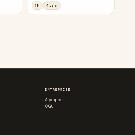
1 H
4 pers.
ENTREPRISE
À propos
CGU