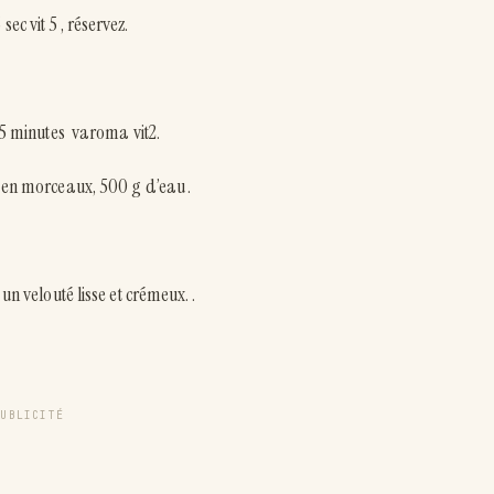
c vit 5 , réservez.
r 5 minutes varoma vit2.
e en morceaux, 500 g d’eau .
un velouté lisse et crémeux. .
PUBLICITÉ