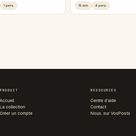
1 pers.
15 min
4 pers.
PRODUIT
RESSOURCES
Accueil
Centre d’aide
La collection
Contact
Créer un compte
Nous, sur VosPosts