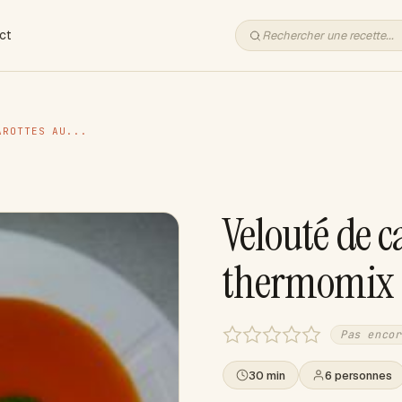
ct
AROTTES AU...
Velouté de 
thermomix
Pas encor
30 min
6 personnes