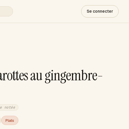
Se connecter
carottes au gingembre-
e notée
Plats