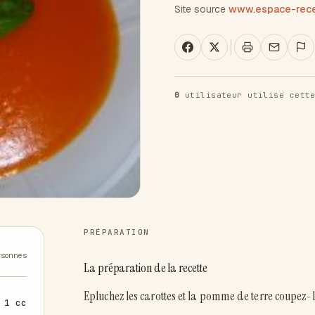
Site source
www.espace-recet
0
utilisateur utilise cette
PRÉPARATION
rsonnes
La préparation de la recette
Epluchez les carottes et la pomme de terre coupez-
1 cc