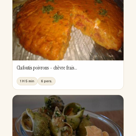
Clafoutis poivrons – chèvre frais...
1 H 5 min
6 pers.