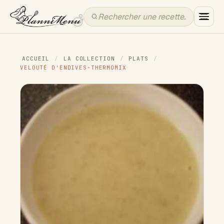
ACCUEIL
/
LA COLLECTION
/
PLATS
/
VELOUTÉ D'ENDIVES-THERMOMIX