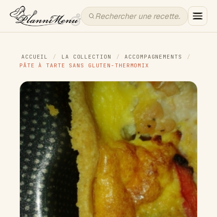
ACCUEIL
/
LA COLLECTION
/
ACCOMPAGNEMENTS
/
PÂTE À TARTE SANS GLUTEN-THERMOMIX