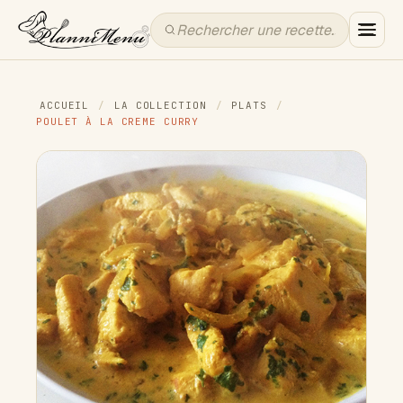
ACCUEIL
/
LA COLLECTION
/
PLATS
/
POULET À LA CREME CURRY