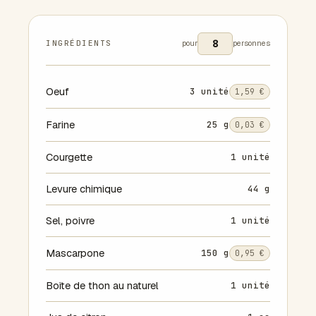
INGRÉDIENTS
pour
personnes
Oeuf
3 unité
1,59 €
Farine
25 g
0,03 €
Courgette
1 unité
Levure chimique
44 g
Sel, poivre
1 unité
Mascarpone
150 g
0,95 €
Boîte de thon au naturel
1 unité